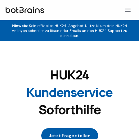
botBrains UG (haftungsbeschraenkt)
Hinweis:
Kein offizielles
HUK24
-Angebot. Nutze KI um dein
HUK24
Anliegen schneller zu lösen oder Emails an den
HUK24
Support zu
schreiben.
HUK24
Kundenservice
Soforthilfe
Jetzt Frage stellen