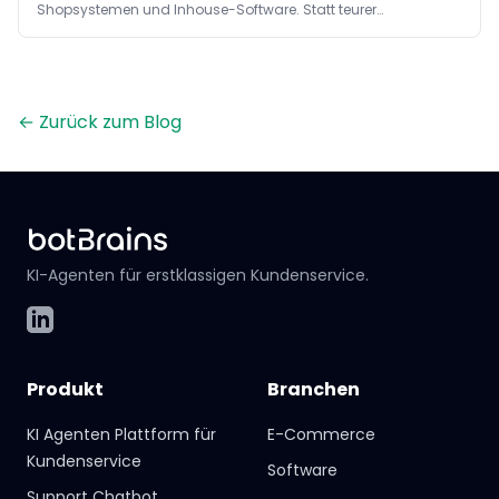
Shopsystemen und Inhouse-Software. Statt teurer
Individualintegrationen reichen kleine Codebausteine für
lesende und schreibende Aktionen.
←
Zurück zum Blog
KI-Agenten für erstklassigen Kundenservice.
LinkedIn
Produkt
Branchen
KI Agenten Plattform für
E-Commerce
Kundenservice
Software
Support Chatbot