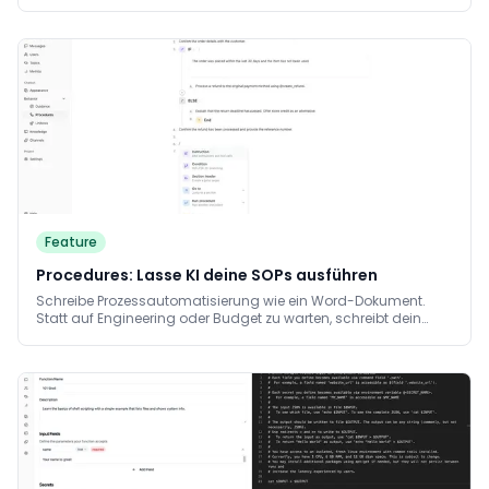
CX-Team arbeitet auf echten Kundendaten, baut Prozesse und
bindet Systeme an, ohne Per-Seat-Lizenz und ohne
wochenlang auf Engineering zu warten.
Feature
Procedures: Lasse KI deine SOPs ausführen
Schreibe Prozessautomatisierung wie ein Word-Dokument.
Statt auf Engineering oder Budget zu warten, schreibt dein
Team die Prozesse auf Deutsch runter und KI führt diese
verlässlich aus. Änderungen sind mit einem Satz gelöst. Die KI
arbeitet den Prozess Schritt für Schritt ab und löst jeden Schritt
intelligent, ohne Schritte zu überspringen.