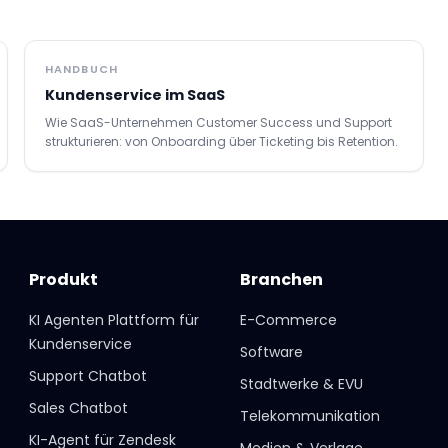
HANDBUCH
Kundenservice im SaaS
Wie SaaS-Unternehmen Customer Success und Support
strukturieren: von Onboarding über Ticketing bis Retention.
Produkt
Branchen
KI Agenten Plattform für
E-Commerce
Kundenservice
Software
Support Chatbot
Stadtwerke & EVU
Sales Chatbot
Telekommunikation
KI-Agent für Zendesk